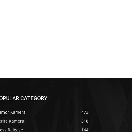
OPULAR CATEGORY
umor Kamera
473
erita Kamera
318
ress Release
144