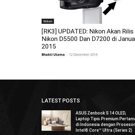
Nikon
[RK3] UPDATED: Nikon Akan Rilis
Nikon D5500 Dan D7200 di Janua
2015
Bhakti Utama
-
12 December 2014
LATEST POSTS
ASUS Zenbook S 14 OLED,
Laptop Tipis Premium Pertam
di Indonesia dengan Proseso
Intel® Core™ Ultra (Series 2)