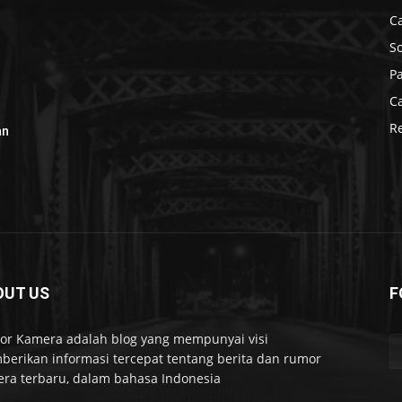
C
S
P
C
R
an
OUT US
F
r Kamera adalah blog yang mempunyai visi
erikan informasi tercepat tentang berita dan rumor
ra terbaru, dalam bahasa Indonesia