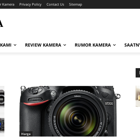
r Kamera
Privacy Policy
Contact Us
Sitemap
A
i
 KAMI
REVIEW KAMERA
RUMOR KAMERA
SAATN
Harga