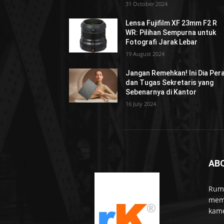
31 October 2024
Lensa Fujifilm XF 23mm F2 R
WR: Pilihan Sempurna untuk
Fotografi Jarak Lebar
19 August 2024
Jangan Remehkan! Ini Dia Per
dan Tugas Sekretaris yang
Sebenarnya di Kantor
16 July 2024
AB
Rumo
memb
kame