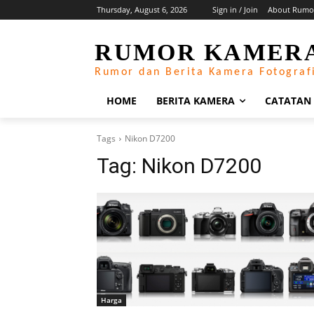
Thursday, August 6, 2026
Sign in / Join
About Rumo
RUMOR KAMER
Rumor dan Berita Kamera Fotograf
HOME
BERITA KAMERA
CATATAN
Tags
Nikon D7200
Tag:
Nikon D7200
Harga