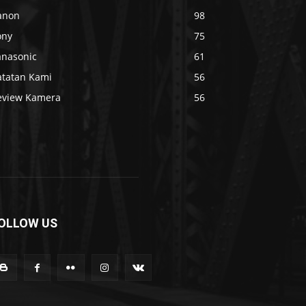
anon
98
ony
75
anasonic
61
atatan Kami
56
eview Kamera
56
OLLOW US