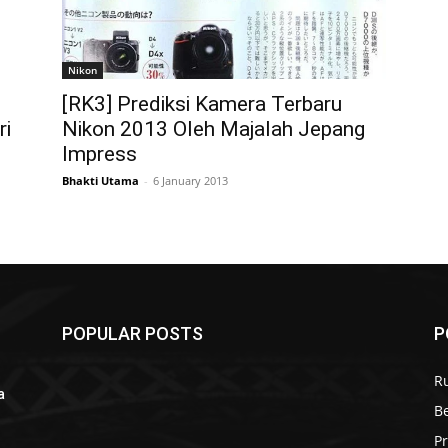
Nikon
[RK3] Prediksi Kamera Terbaru
ri
Nikon 2013 Oleh Majalah Jepang
Impress
Bhakti Utama
-
6 January 2013
POPULAR POSTS
P
R
a
B
r
P