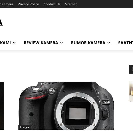
r Kamera
Privacy Policy
Contact Us
Sitemap
A
i
 KAMI
REVIEW KAMERA
RUMOR KAMERA
SAATN
Harga