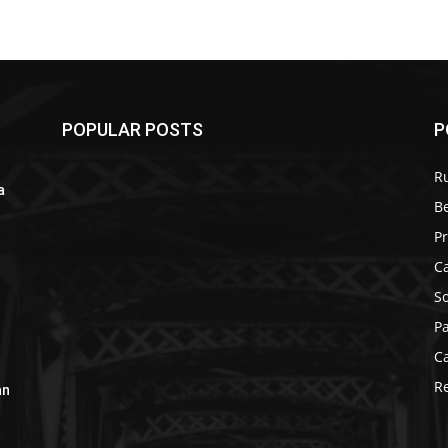
POPULAR POSTS
P
R
a
B
r
P
C
S
P
C
R
an