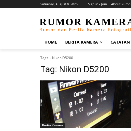
Saturday, August 8, 2026
Sign in / Join
About Rumo
RUMOR KAMER
Rumor dan Berita Kamera Fotograf
HOME
BERITA KAMERA
CATATAN
Tags
Nikon D5200
Tag:
Nikon D5200
Berita Kamera