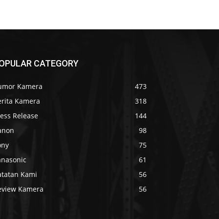
OPULAR CATEGORY
umor Kamera
473
erita Kamera
318
ress Release
144
anon
98
ony
75
anasonic
61
atatan Kami
56
eview Kamera
56