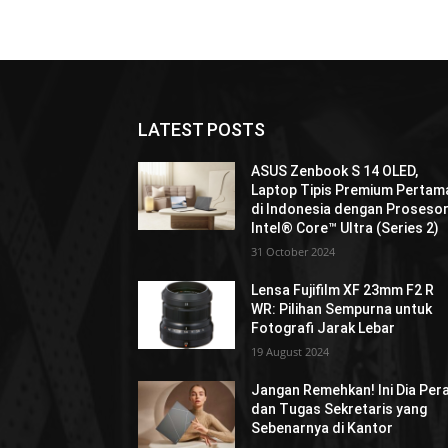
LATEST POSTS
ASUS Zenbook S 14 OLED,
Laptop Tipis Premium Pertam
di Indonesia dengan Proseso
Intel® Core™ Ultra (Series 2)
31 October 2024
Lensa Fujifilm XF 23mm F2 R
WR: Pilihan Sempurna untuk
Fotografi Jarak Lebar
19 August 2024
Jangan Remehkan! Ini Dia Per
dan Tugas Sekretaris yang
Sebenarnya di Kantor