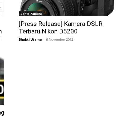
Berita Kamera
[Press Release] Kamera DSLR
n
Terbaru Nikon D5200
i
Bhakti Utama
-
6 November 2012
ng