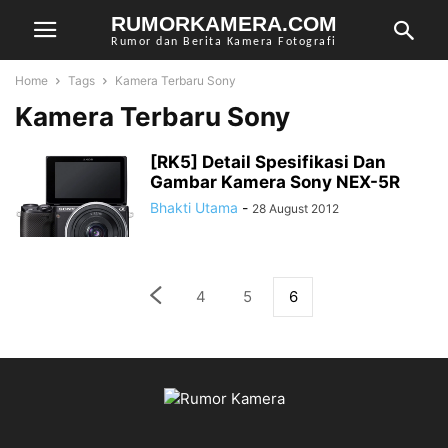
RUMORKAMERA.COM
Rumor dan Berita Kamera Fotografi
Home
Tags
Kamera Terbaru Sony
Kamera Terbaru Sony
[RK5] Detail Spesifikasi Dan
Gambar Kamera Sony NEX-5R
Bhakti Utama
-
28 August 2012
4
5
6