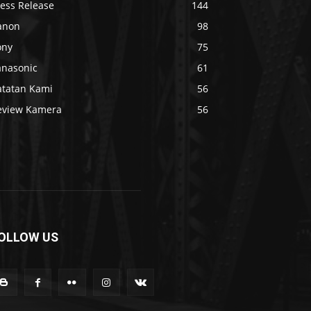
ress Release
144
anon
98
ony
75
anasonic
61
atatan Kami
56
eview Kamera
56
OLLOW US