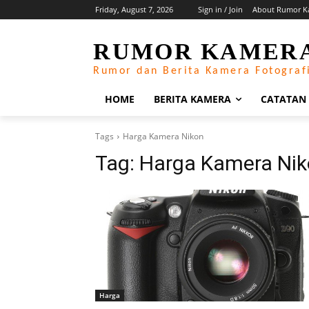
Friday, August 7, 2026
Sign in / Join
About Rumor K
RUMOR KAMER
Rumor dan Berita Kamera Fotograf
HOME
BERITA KAMERA
CATATAN
Tags
Harga Kamera Nikon
Tag:
Harga Kamera Ni
Harga