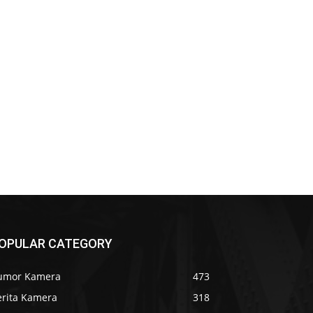
OPULAR CATEGORY
umor Kamera
473
erita Kamera
318