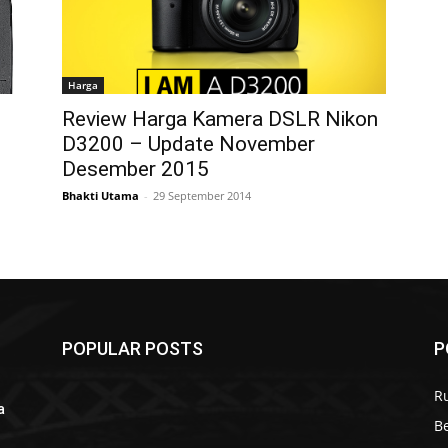
Harga
Review Harga Kamera DSLR Nikon
D3200 – Update November
Desember 2015
Bhakti Utama
-
29 September 2014
POPULAR POSTS
P
R
a
B
r