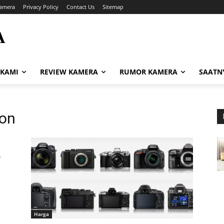
amera
Privacy Policy
Contact Us
Sitemap
A
i
 KAMI
REVIEW KAMERA
RUMOR KAMERA
SAATN
kon
Harga