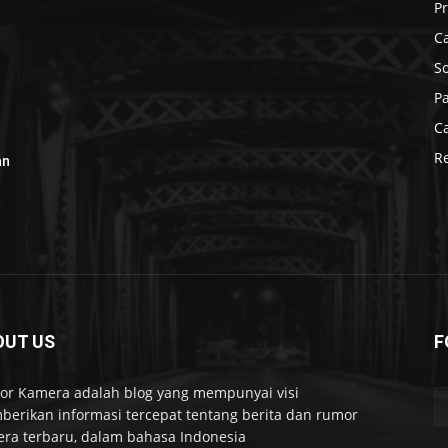
P
C
S
P
C
R
an
OUT US
F
r Kamera adalah blog yang mempunyai visi
erikan informasi tercepat tentang berita dan rumor
ra terbaru, dalam bahasa Indonesia