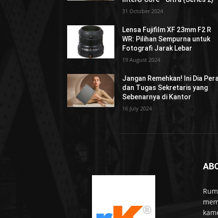
31 October 2024
Lensa Fujifilm XF 23mm F2 R
WR: Pilihan Sempurna untuk
Fotografi Jarak Lebar
19 August 2024
Jangan Remehkan! Ini Dia Per
dan Tugas Sekretaris yang
Sebenarnya di Kantor
16 July 2024
AB
Rumo
memb
kame